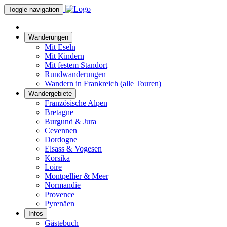
Toggle navigation
Wanderungen
Mit Eseln
Mit Kindern
Mit festem Standort
Rundwanderungen
Wandern in Frankreich (alle Touren)
Wandergebiete
Französische Alpen
Bretagne
Burgund & Jura
Cevennen
Dordogne
Elsass & Vogesen
Korsika
Loire
Montpellier & Meer
Normandie
Provence
Pyrenäen
Infos
Gästebuch