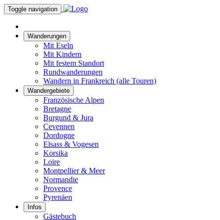
Toggle navigation
Wanderungen
Mit Eseln
Mit Kindern
Mit festem Standort
Rundwanderungen
Wandern in Frankreich (alle Touren)
Wandergebiete
Französische Alpen
Bretagne
Burgund & Jura
Cevennen
Dordogne
Elsass & Vogesen
Korsika
Loire
Montpellier & Meer
Normandie
Provence
Pyrenäen
Infos
Gästebuch