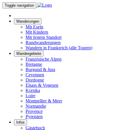
Toggle navigation
Wanderungen
Mit Eseln
Mit Kindern
Mit festem Standort
Rundwanderungen
Wandern in Frankreich (alle Touren)
Wandergebiete
Französische Alpen
Bretagne
Burgund & Jura
Cevennen
Dordogne
Elsass & Vogesen
Korsika
Loire
Montpellier & Meer
Normandie
Provence
Pyrenäen
Infos
Gästebuch