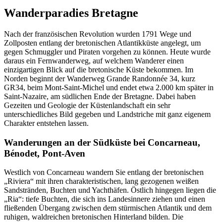
Wanderparadies Bretagne
Nach der französischen Revolution wurden 1791 Wege und
Zollposten entlang der bretonischen Atlantikküste angelegt, um
gegen Schmuggler und Piraten vorgehen zu können. Heute wurde
daraus ein Fernwanderweg, auf welchem Wanderer einen
einzigartigen Blick auf die bretonische Küste bekommen. Im
Norden beginnt der Wanderweg Grande Randonnée 34, kurz
GR34, beim Mont-Saint-Michel und endet etwa 2.000 km später in
Saint-Nazaire, am südlichen Ende der Bretagne. Dabei haben
Gezeiten und Geologie der Küstenlandschaft ein sehr
unterschiedliches Bild gegeben und Landstriche mit ganz eigenem
Charakter entstehen lassen.
Wanderungen an der Südküste bei Concarneau,
Bénodet, Pont-Aven
Westlich von Concarneau wandern Sie entlang der bretonischen
„Riviera“ mit ihren charakteristischen, lang gezogenen weißen
Sandstränden, Buchten und Yachthäfen. Östlich hingegen liegen die
„Ria“: tiefe Buchten, die sich ins Landesinnere ziehen und einen
fließenden Übergang zwischen dem stürmischen Atlantik und dem
ruhigen, waldreichen bretonischen Hinterland bilden. Die