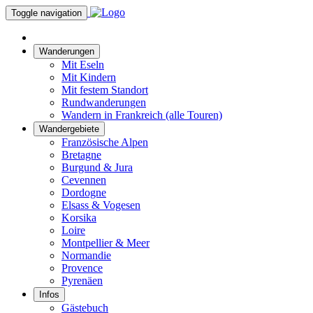
Toggle navigation
Wanderungen
Mit Eseln
Mit Kindern
Mit festem Standort
Rundwanderungen
Wandern in Frankreich (alle Touren)
Wandergebiete
Französische Alpen
Bretagne
Burgund & Jura
Cevennen
Dordogne
Elsass & Vogesen
Korsika
Loire
Montpellier & Meer
Normandie
Provence
Pyrenäen
Infos
Gästebuch