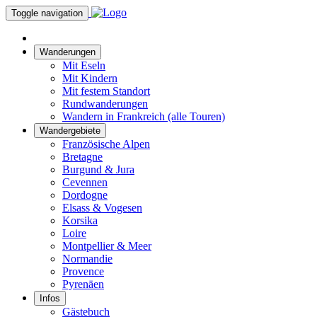
Toggle navigation
Wanderungen
Mit Eseln
Mit Kindern
Mit festem Standort
Rundwanderungen
Wandern in Frankreich (alle Touren)
Wandergebiete
Französische Alpen
Bretagne
Burgund & Jura
Cevennen
Dordogne
Elsass & Vogesen
Korsika
Loire
Montpellier & Meer
Normandie
Provence
Pyrenäen
Infos
Gästebuch