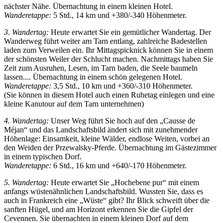
nächster Nähe. Übernachtung in einem kleinen Hotel.
Wanderetappe:
5 Std., 14 km und +380/-340 Höhenmeter.
3. Wandertag:
Heute erwartet Sie ein gemütlicher Wandertag. Der
Wanderweg führt weiter am Tarn entlang, zahlreiche Badestellen
laden zum Verweilen ein. Ihr Mittagspicknick können Sie in einem
der schönsten Weiler der Schlucht machen. Nachmittags haben Sie
Zeit zum Ausruhen, Lesen, im Tarn baden, die Seele baumeln
lassen.... Übernachtung in einem schön gelegenen Hotel.
Wanderetappe:
3,5 Std., 10 km und +360/-310 Höhenmeter.
(Sie können in diesem Hotel auch einen Ruhetag einlegen und eine
kleine Kanutour auf dem Tarn unternehmen)
4. Wandertag:
Unser Weg führt Sie hoch auf den „Causse de
Méjan“ und das Landschaftsbild ändert sich mit zunehmender
Höhenlage: Einsamkeit, kleine Wälder, endlose Weiten, vorbei an
den Weiden der Przewalsky-Pferde. Übernachtung im Gästezimmer
in einem typischen Dorf.
Wanderetappe:
6 Std., 16 km und +640/-170 Höhenmeter.
5. Wandertag:
Heute erwartet Sie „Hochebene pur“ mit einem
anfangs wüstenähnlichen Landschaftsbild. Wussten Sie, dass es
auch in Frankreich eine „Wüste“ gibt? Ihr Blick schweift über die
sanften Hügel, und am Horizont erkennen Sie die Gipfel der
Cevennen. Sie übernachten in einem kleinen Dorf auf dem