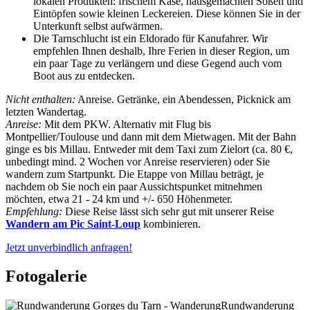
lokalen Produkten: frischem Käse, hausgemachten Soßen und
Eintöpfen sowie kleinen Leckereien. Diese können Sie in der
Unterkunft selbst aufwärmen.
Die Tarnschlucht ist ein Eldorado für Kanufahrer. Wir
empfehlen Ihnen deshalb, Ihre Ferien in dieser Region, um
ein paar Tage zu verlängern und diese Gegend auch vom
Boot aus zu entdecken.
Nicht enthalten:
Anreise. Getränke, ein Abendessen, Picknick am
letzten Wandertag.
Anreise:
Mit dem PKW. Alternativ mit Flug bis
Montpellier/Toulouse und dann mit dem Mietwagen. Mit der Bahn
ginge es bis Millau. Entweder mit dem Taxi zum Zielort (ca. 80 €,
unbedingt mind. 2 Wochen vor Anreise reservieren) oder Sie
wandern zum Startpunkt. Die Etappe von Millau beträgt, je
nachdem ob Sie noch ein paar Aussichtspunket mitnehmen
möchten, etwa 21 - 24 km und +/- 650 Höhenmeter.
Empfehlung:
Diese Reise lässt sich sehr gut mit unserer Reise
Wandern am Pic Saint-Loup
kombinieren.
Jetzt unverbindlich anfragen!
Fotogalerie
Rundwanderung