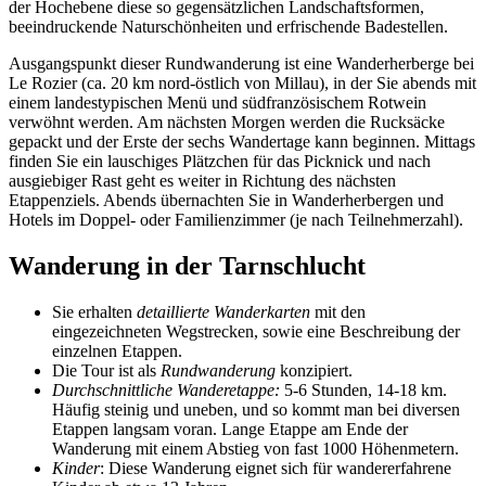
der Hochebene diese so gegensätzlichen Landschaftsformen,
beeindruckende Naturschönheiten und erfrischende Badestellen.
Ausgangspunkt dieser Rundwanderung ist eine Wanderherberge bei
Le Rozier (ca. 20 km nord-östlich von Millau), in der Sie abends mit
einem landestypischen Menü und südfranzösischem Rotwein
verwöhnt werden. Am nächsten Morgen werden die Rucksäcke
gepackt und der Erste der sechs Wandertage kann beginnen. Mittags
finden Sie ein lauschiges Plätzchen für das Picknick und nach
ausgiebiger Rast geht es weiter in Richtung des nächsten
Etappenziels. Abends übernachten Sie in Wanderherbergen und
Hotels im Doppel- oder Familienzimmer (je nach Teilnehmerzahl).
Wanderung in der Tarnschlucht
Sie erhalten
detaillierte Wanderkarten
mit den
eingezeichneten Wegstrecken, sowie eine Beschreibung der
einzelnen Etappen.
Die Tour ist als
Rundwanderung
konzipiert.
Durchschnittliche Wanderetappe:
5-6 Stunden, 14-18 km.
Häufig steinig und uneben, und so kommt man bei diversen
Etappen langsam voran. Lange Etappe am Ende der
Wanderung mit einem Abstieg von fast 1000 Höhenmetern.
Kinder
: Diese Wanderung eignet sich für wandererfahrene