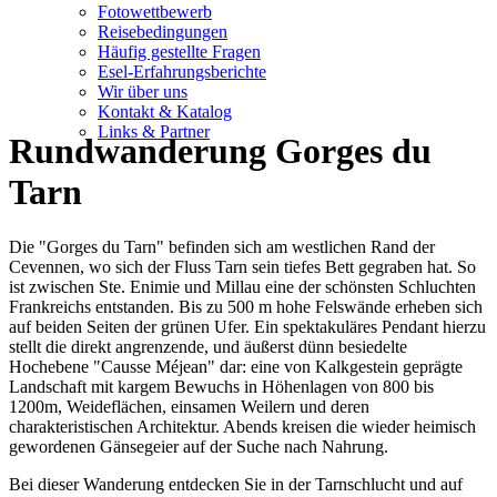
Fotowettbewerb
Reisebedingungen
Häufig gestellte Fragen
Esel-Erfahrungsberichte
Wir über uns
Kontakt & Katalog
Links & Partner
Rundwanderung Gorges du
Tarn
Die "Gorges du Tarn" befinden sich am westlichen Rand der
Cevennen, wo sich der Fluss Tarn sein tiefes Bett gegraben hat. So
ist zwischen Ste. Enimie und Millau eine der schönsten Schluchten
Frankreichs entstanden. Bis zu 500 m hohe Felswände erheben sich
auf beiden Seiten der grünen Ufer. Ein spektakuläres Pendant hierzu
stellt die direkt angrenzende, und äußerst dünn besiedelte
Hochebene "Causse Méjean" dar: eine von Kalkgestein geprägte
Landschaft mit kargem Bewuchs in Höhenlagen von 800 bis
1200m, Weideflächen, einsamen Weilern und deren
charakteristischen Architektur. Abends kreisen die wieder heimisch
gewordenen Gänsegeier auf der Suche nach Nahrung.
Bei dieser Wanderung entdecken Sie in der Tarnschlucht und auf