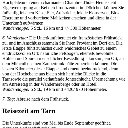
Hochplateau in einem charmanten Chambre d'hôte. Heute steht
Eigenversorgung an: Bei den Produzenten im Dörfchen können Sie
fußläufig frischen Käse, Eier, Aufstriche, lokale Konserven, Bio-
Eiscreme und vorbereitete Mahlzeiten erstehen und diese in der
Unterkunft aufwärmen.
Wanderetappe:
5 Std., 16 km und +/- 300 Höhenmeter.
6. Wandertag:
Die Unterkunft bereitet ein französisches Frühstück
zu, und im Anschluss sammeln Sie Ihren Proviant im Dorf ein. Die
letzte Etappe führt zunächst durch waldreiches Gebiet zu einem
eindrucksvollen Ort: natürliche Felsbögen, ehemals bewohnte
Höhlen und Spuren menschlicher Besiedlung – kurzum, ein Ort, an
dem Miraculix seinen Zaubertrank hätte zubereiten können. Die
letzten Kilometer dieser Etappe sind erneut beeindruckend, denn
von der Hochebene aus bieten sich herrliche Blicke in die
Tarnsowie die parallel verlaufende Jonteschlucht. Übernachtung wie
am Anreisetag in der Wanderherberge oder im Hotel.
Wanderetappe:
6 Std., 19 km und +420/-970 Höhenmeter.
7. Tag:
Abreise nach dem Frühstück.
Reisezeit am Tarn
Die Unterkünfte sind von Mai bis Ende September geöffnet.