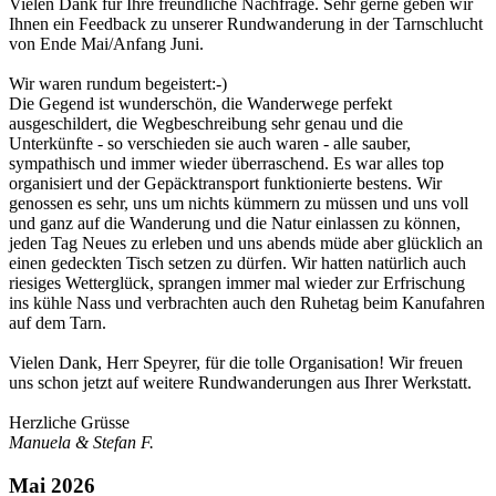
Vielen Dank für Ihre freundliche Nachfrage. Sehr gerne geben wir
Ihnen ein Feedback zu unserer Rundwanderung in der Tarnschlucht
von Ende Mai/Anfang Juni.
Wir waren rundum begeistert:-)
Die Gegend ist wunderschön, die Wanderwege perfekt
ausgeschildert, die Wegbeschreibung sehr genau und die
Unterkünfte - so verschieden sie auch waren - alle sauber,
sympathisch und immer wieder überraschend. Es war alles top
organisiert und der Gepäcktransport funktionierte bestens. Wir
genossen es sehr, uns um nichts kümmern zu müssen und uns voll
und ganz auf die Wanderung und die Natur einlassen zu können,
jeden Tag Neues zu erleben und uns abends müde aber glücklich an
einen gedeckten Tisch setzen zu dürfen. Wir hatten natürlich auch
riesiges Wetterglück, sprangen immer mal wieder zur Erfrischung
ins kühle Nass und verbrachten auch den Ruhetag beim Kanufahren
auf dem Tarn.
Vielen Dank, Herr Speyrer, für die tolle Organisation! Wir freuen
uns schon jetzt auf weitere Rundwanderungen aus Ihrer Werkstatt.
Herzliche Grüsse
Manuela & Stefan F.
Mai 2026