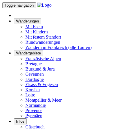
Toggle navigation
Wanderungen
Mit Eseln
Mit Kindern
Mit festem Standort
Rundwanderungen
Wandern in Frankreich (alle Touren)
Wandergebiete
Französische Alpen
Bretagne
Burgund & Jura
Cevennen
Dordogne
Elsass & Vogesen
Korsika
Loire
Montpellier & Meer
Normandie
Provence
Pyrenäen
Infos
Gästebuch