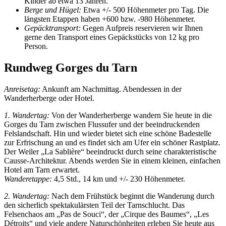
Kinder ab etwa 13 Jahren.
Berge und Hügel:
Etwa +/- 500 Höhenmeter pro Tag. Die
längsten Etappen haben +600 bzw. -980 Höhenmeter.
Gepäcktransport:
Gegen Aufpreis reservieren wir Ihnen
gerne den Transport eines Gepäckstücks von 12 kg pro
Person.
Rundweg Gorges du Tarn
Anreisetag:
Ankunft am Nachmittag. Abendessen in der
Wanderherberge oder Hotel.
1. Wandertag:
Von der Wanderherberge wandern Sie heute in die
Gorges du Tarn zwischen Flussufer und der beeindruckenden
Felslandschaft. Hin und wieder bietet sich eine schöne Badestelle
zur Erfrischung an und es findet sich am Ufer ein schöner Rastplatz.
Der Weiler „La Sablière“ beeindruckt durch seine charakteristische
Causse-Architektur. Abends werden Sie in einem kleinen, einfachen
Hotel am Tarn erwartet.
Wanderetappe:
4,5 Std., 14 km und +/- 230 Höhenmeter.
2. Wandertag:
Nach dem Frühstück beginnt die Wanderung durch
den sicherlich spektakulärsten Teil der Tarnschlucht. Das
Felsenchaos am „Pas de Souci“, der „Cirque des Baumes“, „Les
Détroits“ und viele andere Naturschönheiten erleben Sie heute aus