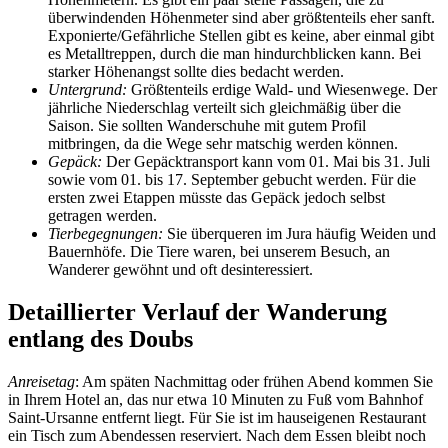
überwindenden Höhenmeter sind aber größtenteils eher sanft.
Exponierte/Gefährliche Stellen gibt es keine, aber einmal gibt
es Metalltreppen, durch die man hindurchblicken kann. Bei
starker Höhenangst sollte dies bedacht werden.
Untergrund:
Größtenteils erdige Wald- und Wiesenwege. Der
jährliche Niederschlag verteilt sich gleichmäßig über die
Saison. Sie sollten Wanderschuhe mit gutem Profil
mitbringen, da die Wege sehr matschig werden können.
Gepäck:
Der Gepäcktransport kann vom 01. Mai bis 31. Juli
sowie vom 01. bis 17. September gebucht werden. Für die
ersten zwei Etappen müsste das Gepäck jedoch selbst
getragen werden.
Tierbegegnungen:
Sie überqueren im Jura häufig Weiden und
Bauernhöfe. Die Tiere waren, bei unserem Besuch, an
Wanderer gewöhnt und oft desinteressiert.
Detaillierter Verlauf der Wanderung
entlang des Doubs
Anreisetag
: Am späten Nachmittag oder frühen Abend kommen Sie
in Ihrem Hotel an, das nur etwa 10 Minuten zu Fuß vom Bahnhof
Saint-Ursanne entfernt liegt. Für Sie ist im hauseigenen Restaurant
ein Tisch zum Abendessen reserviert. Nach dem Essen bleibt noch