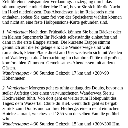
Zeit für einen entspannten Verdauungsspaziergang durch das
stimmungsvolle mittelalterliche Dorf, bevor Sie sich für die Nacht
im Hotel niederlassen. Das Abendessen ist im Reisepreis nicht
enthalten, sodass Sie ganz frei von der Speisekarte wählen können
und nicht an eine feste Halbpensions-Karte gebunden sind.
1. Wandertag
: Nach dem Frühstück können Sie beim Bäcker oder
im kleinen Supermarkt Ihr Picknick selbstständig einkaufen und
dann in die erste Etappe starten. Die kürzeste Etappe stimmt
gemütlich auf die Folgetage ein: Die Wanderwege sind wild-
romantisch, kleine Pfade direkt am Ufer wechseln sich mit Weiden
und Waldwegen ab. Übernachtung im chambre d’hôte mit großen,
komfortablen Zimmern. Gemeinsames Abendessen mit anderen
Gästen.
Wanderetappe
: 4:30 Stunden Gehzeit, 17 km und +200/-90
Höhenmeter.
2. Wandertag
: Morgens geht es ruhig entlang des Doubs, bevor ein
steiler Aufstieg über einen verwunschenen Wanderweg Sie zu
Hochweiden führt. Von dort geht es weiter zum Höhepunkt des
Tages: dem Wasserfall Chute du Bief. Gemütlich geht es bergab
zurück zum Doubs und zu Ihrer Herberge, einem recht einfachen
Hotelrestaurant, welches seit 1855 von derselben Familie geführt
wird.
Wanderetappe
: 4:30 Stunden Gehzeit, 15 km und +300/-390 Hm.