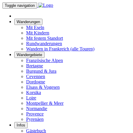
Toggle navigation
Wanderungen
Mit Eseln
Mit Kindern
Mit festem Standort
Rundwanderungen
Wandern in Frankreich (alle Touren)
Wandergebiete
Französische Alpen
Bretagne
Burgund & Jura
Cevennen
Dordogne
Elsass & Vogesen
Korsika
Loire
Montpellier & Meer
Normandie
Provence
Pyrenäen
Infos
Gästebuch