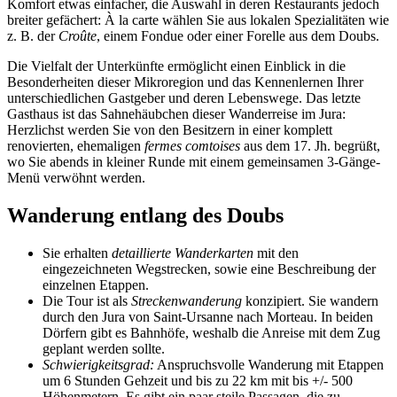
Komfort etwas einfacher, die Auswahl in deren Restaurants jedoch
breiter gefächert: À la carte wählen Sie aus lokalen Spezialitäten wie
z. B. der
Croûte
, einem Fondue oder einer Forelle aus dem Doubs.
Die Vielfalt der Unterkünfte ermöglicht einen Einblick in die
Besonderheiten dieser Mikroregion und das Kennenlernen Ihrer
unterschiedlichen Gastgeber und deren Lebenswege. Das letzte
Gasthaus ist das Sahnehäubchen dieser Wanderreise im Jura:
Herzlichst werden Sie von den Besitzern in einer komplett
renovierten, ehemaligen
fermes comtoises
aus dem 17. Jh. begrüßt,
wo Sie abends in kleiner Runde mit einem gemeinsamen 3-Gänge-
Menü verwöhnt werden.
Wanderung entlang des Doubs
Sie erhalten
detaillierte Wanderkarten
mit den
eingezeichneten Wegstrecken, sowie eine Beschreibung der
einzelnen Etappen.
Die Tour ist als
Streckenwanderung
konzipiert. Sie wandern
durch den Jura von Saint-Ursanne nach Morteau. In beiden
Dörfern gibt es Bahnhöfe, weshalb die Anreise mit dem Zug
geplant werden sollte.
Schwierigkeitsgrad:
Anspruchsvolle Wanderung mit Etappen
um 6 Stunden Gehzeit und bis zu 22 km mit bis +/- 500
Höhenmetern. Es gibt ein paar steile Passagen, die zu