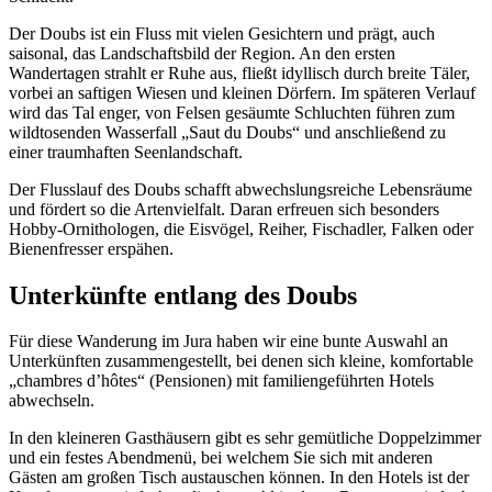
Der Doubs ist ein Fluss mit vielen Gesichtern und prägt, auch
saisonal, das Landschaftsbild der Region. An den ersten
Wandertagen strahlt er Ruhe aus, fließt idyllisch durch breite Täler,
vorbei an saftigen Wiesen und kleinen Dörfern. Im späteren Verlauf
wird das Tal enger, von Felsen gesäumte Schluchten führen zum
wildtosenden Wasserfall „Saut du Doubs“ und anschließend zu
einer traumhaften Seenlandschaft.
Der Flusslauf des Doubs schafft abwechslungsreiche Lebensräume
und fördert so die Artenvielfalt. Daran erfreuen sich besonders
Hobby-Ornithologen, die Eisvögel, Reiher, Fischadler, Falken oder
Bienenfresser erspähen.
Unterkünfte entlang des Doubs
Für diese Wanderung im Jura haben wir eine bunte Auswahl an
Unterkünften zusammengestellt, bei denen sich kleine, komfortable
„chambres d’hôtes“ (Pensionen) mit familiengeführten Hotels
abwechseln.
In den kleineren Gasthäusern gibt es sehr gemütliche Doppelzimmer
und ein festes Abendmenü, bei welchem Sie sich mit anderen
Gästen am großen Tisch austauschen können. In den Hotels ist der