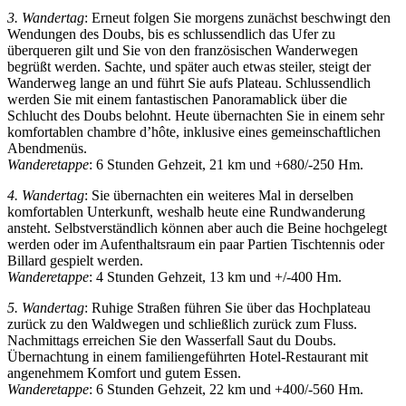
3. Wandertag
: Erneut folgen Sie morgens zunächst beschwingt den
Wendungen des Doubs, bis es schlussendlich das Ufer zu
überqueren gilt und Sie von den französischen Wanderwegen
begrüßt werden. Sachte, und später auch etwas steiler, steigt der
Wanderweg lange an und führt Sie aufs Plateau. Schlussendlich
werden Sie mit einem fantastischen Panoramablick über die
Schlucht des Doubs belohnt. Heute übernachten Sie in einem sehr
komfortablen chambre d’hôte, inklusive eines gemeinschaftlichen
Abendmenüs.
Wanderetappe
: 6 Stunden Gehzeit, 21 km und +680/-250 Hm.
4. Wandertag
: Sie übernachten ein weiteres Mal in derselben
komfortablen Unterkunft, weshalb heute eine Rundwanderung
ansteht. Selbstverständlich können aber auch die Beine hochgelegt
werden oder im Aufenthaltsraum ein paar Partien Tischtennis oder
Billard gespielt werden.
Wanderetappe
: 4 Stunden Gehzeit, 13 km und +/-400 Hm.
5. Wandertag
: Ruhige Straßen führen Sie über das Hochplateau
zurück zu den Waldwegen und schließlich zurück zum Fluss.
Nachmittags erreichen Sie den Wasserfall Saut du Doubs.
Übernachtung in einem familiengeführten Hotel-Restaurant mit
angenehmem Komfort und gutem Essen.
Wanderetappe
: 6 Stunden Gehzeit, 22 km und +400/-560 Hm.