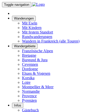
Toggle navigation
Wanderungen
Mit Eseln
Mit Kindern
Mit festem Standort
Rundwanderungen
Wandern in Frankreich (alle Touren)
Wandergebiete
Französische Alpen
Bretagne
Burgund & Jura
Cevennen
Dordogne
Elsass & Vogesen
Korsika
Loire
Montpellier & Meer
Normandie
Provence
Pyrenäen
Infos
Gästebuch